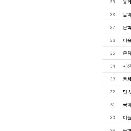
번호
동
39
번호
음
38
번호
문
37
번호
미
36
번호
문
35
번호
사
34
번호
동
33
번호
민
32
번호
국
31
번호
미
30
번호
동
29