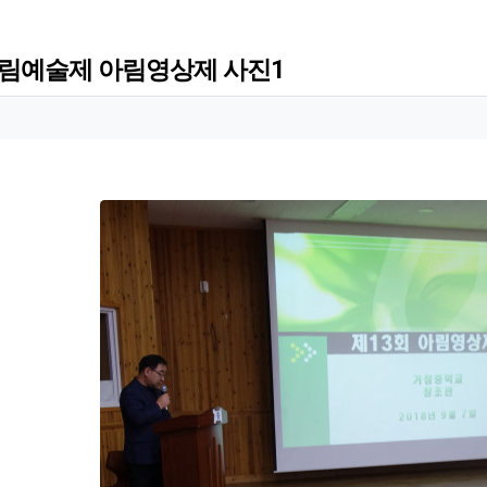
아림예술제 아림영상제 사진1
 정보
 정보
회