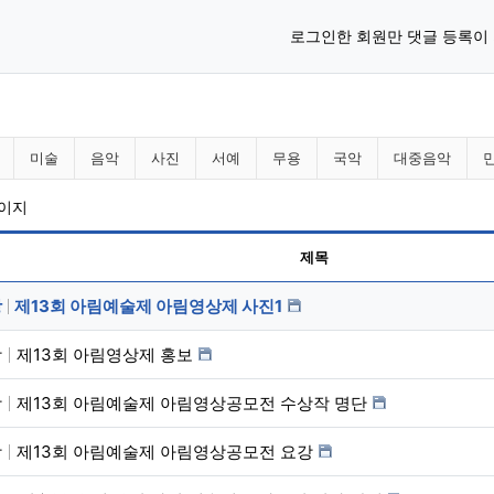
로그인한 회원만 댓글 등록이
니다 분류 목록
미술
음악
사진
서예
무용
국악
대중음악
페이지
제목
상
제13회 아림예술제 아림영상제 사진1
상
제13회 아림영상제 홍보
상
제13회 아림예술제 아림영상공모전 수상작 명단
상
제13회 아림예술제 아림영상공모전 요강