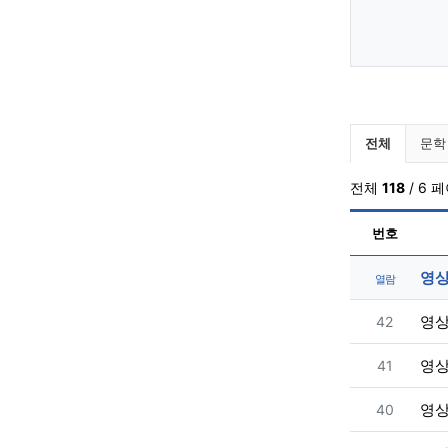
알려드립
전체
문학
전체
118
/ 6 
번호
영
열람
번호
영
42
번호
영
41
번호
영
40