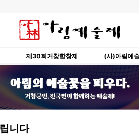
제30회거창합창제
(사)아림예
아림의 예술꽃을 피우다.
거창군민, 전국민이 함께하는 예술제!
립니다