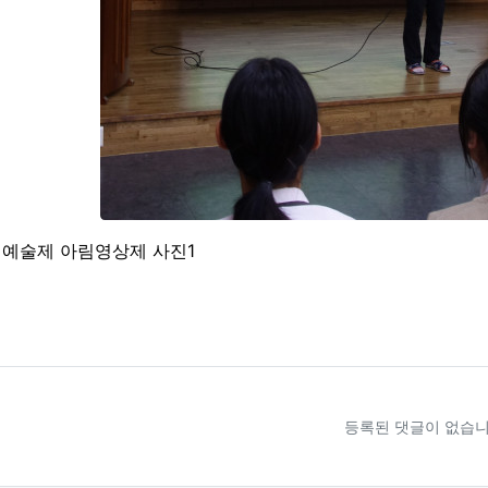
림예술제 아림영상제 사진1
료
등록된 댓글이 없습니