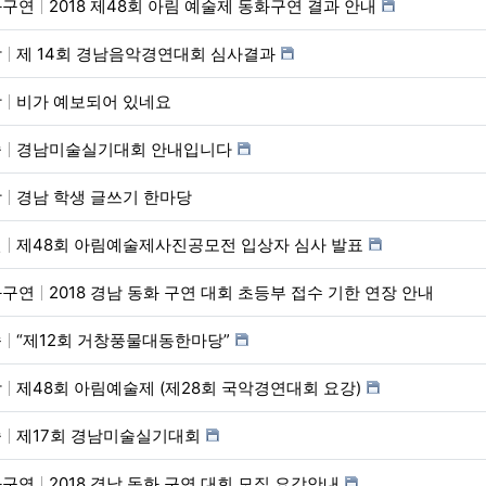
화구연
2018 제48회 아림 예술제 동화구연 결과 안내
악
제 14회 경남음악경연대회 심사결과
학
비가 예보되어 있네요
술
경남미술실기대회 안내입니다
학
경남 학생 글쓰기 한마당
진
제48회 아림예술제사진공모전 입상자 심사 발표
화구연
2018 경남 동화 구연 대회 초등부 접수 기한 연장 안내
속
“제12회 거창풍물대동한마당”
악
제48회 아림예술제 (제28회 국악경연대회 요강)
술
제17회 경남미술실기대회
화구연
2018 경남 동화 구연 대회 모집 요강안내