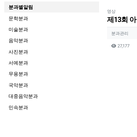
분과별알림
분류
영상
문학분과
제13회 
미술분과
작성자
작성
분과관리
음악분과
컨텐츠
조
27,177
사진분과
본문
서예분과
무용분과
국악분과
대중음악분과
민속분과