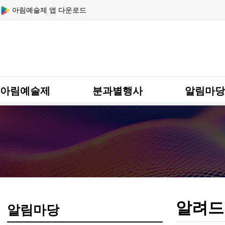
상단 네비
아림예술제 앱 다운로드
메인 메뉴
아림예술제
분과별행사
알림마당
알려드
알림마당