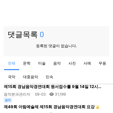
댓글목록
0
등록된 댓글이 없습니다.
사진
전체
문학
미술
음악
사진
서예
무용
제49회 아림예술제 사진공모전 입상자 명단
서예분과관리자
09-12
28,097
국악
대중음악
민속
음악
제15회 경남음악경연대회 원서접수를 9월 14일 12시…
음악분과관리자
09-03
31,199
음악
제49회 아림예술제 제15회 경남음악경연대회 요강