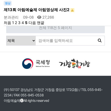
영상
제13회 아림예술제 아림영상제 사진2
분과관리
09-08
27,266
처음
1
2
3
4
5
다음
맨끝
전체 118건
5 페이지
(우) 50137 경상남도 거창군 거창읍 중앙로 172(2층) / TEL 055-945-
2234 / FAX 055-945-0538
아림예술제
All rights reserved
.