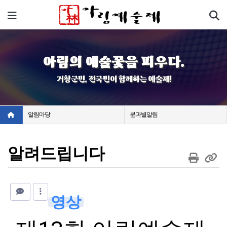
기
메뉴
아림의 예술꽃을 피우다.
거창군민, 전국민이 함께하는 예술제!
알림마당
분과별알림
알려드립니다
영상