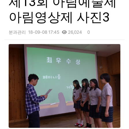
제13회 아림예술제
아림영상제 사진3
분과관리
18-09-08 17:45
26,024
0
본문