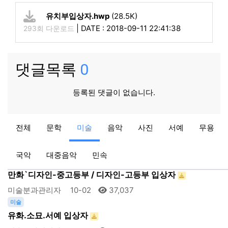
유치부입상자.hwp
(28.5K)
|
DATE : 2018-09-11 22:41:38
293회 다운로드
댓글목록
0
등록된 댓글이 없습니다.
미술
전체
문학
미술
음악
사진
서예
무용
포스터,디자인,만화- 초등부
미술분과관리자
10-02
36,256
국악
대중음악
민속
미술
만화`디자인-중고등부 / 디자인-고등부 입상자
미술분과관리자
10-02
37,037
미술
유화.소묘.서예 입상자