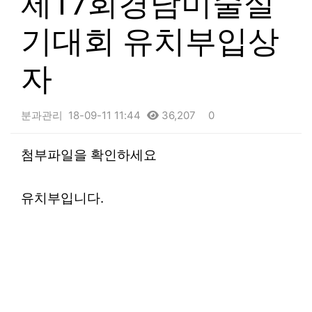
제17회경남미술실
기대회 유치부입상
자
분과관리
18-09-11 11:44
36,207
0
본문
첨부파일을 확인하세요
유치부입니다.