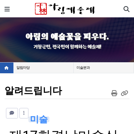
기
메뉴
아림의 예술꽃을 피우다.
거창군민, 전국민이 함께하는 예술제!
알림마당
미술분과
알려드립니다
미술