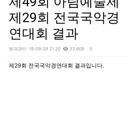
제49회 아림예술제
제29회 전국국악경
연대회 결과
분과관리
19-09-29 21:20
33,608
0
본문
제29회 전국국악경연대회 결과입니다.