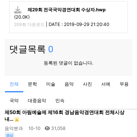
제29회 전국국악경연대회 수상자.hwp
(20.0K)
|
DATE : 2019-09-29 21:20:40
209회 다운로드
댓글목록
0
등록된 댓글이 없습니다.
대중음악
전체
문학
미술
음악
사진
서예
무용
2017년 거창군민노래자랑 수상자명단
대중음악관리자
10-19
31,056
국악
대중음악
민속
음악
제50회 아림예술제 제16회 경남음악경연대회 전체시상
내…
음악분과
10-10
31,058
영상