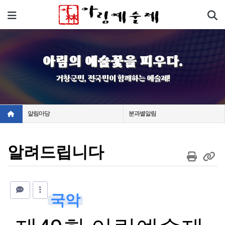
기
메뉴
아림의 예술꽃을 피우다.
거창군민, 전국민이 함께하는 예술제!
알림마당
분과별알림
알려드립니다
국악