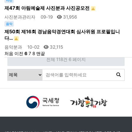
사진
제47회 아림예술제 사진분과 사진공모전
사진분과관리자
09-19
31,956
음악
제50회 제16회 경남음악경연대회 심사위원 프로필입니
다…
음악분과
10-02
32,115
처음
이전
6
7
8
맨끝
전체 118건
6 페이지