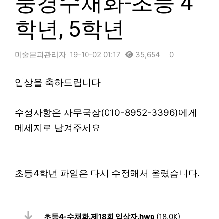
풍경수채화-초등 4
학년, 5학년
미술분과관리자
19-10-02 01:17
35,654
0
본문
입상을 축하드립니다
수정사항은 사무국장(010-8952-3396)에게
메세지로 남겨주세요
초등4학년 파일은 다시 수정해서 올렸습니다.
초등4-수채화.제18회 입상자.hwp
(18.0K)