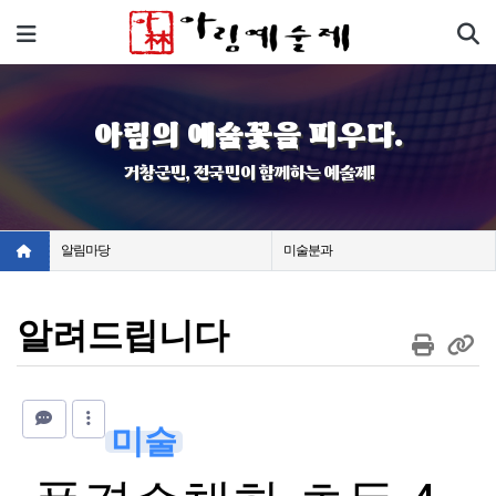
기
메뉴
아림의 예술꽃을 피우다.
거창군민, 전국민이 함께하는 예술제!
알림마당
미술분과
알려드립니다
미술