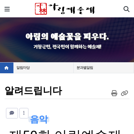
기
메뉴
아림의 예술꽃을 피우다.
거창군민, 전국민이 함께하는 예술제!
알림마당
분과별알림
알려드립니다
음악