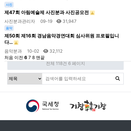
사진
제47회 아림예술제 사진분과 사진공모전
사진분과관리자
09-19
31,947
음악
제50회 제16회 경남음악경연대회 심사위원 프로필입니
다…
음악분과
10-02
32,112
처음
이전
6
7
8
맨끝
전체 118건
6 페이지