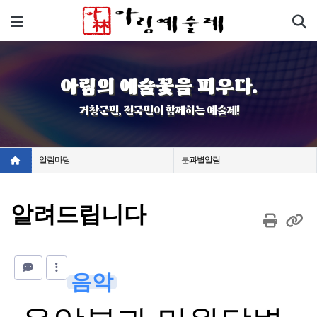
기
메뉴
아림의 예술꽃을 피우다.
거창군민, 전국민이 함께하는 예술제!
알림마당
분과별알림
알려드립니다
음악