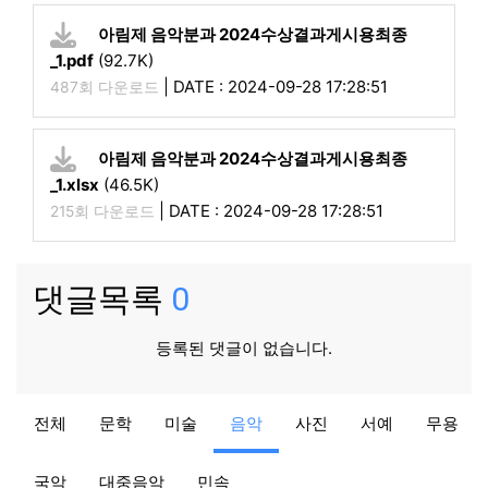
아림제 음악분과 2024수상결과게시용최종
_1.pdf
(92.7K)
|
DATE : 2024-09-28 17:28:51
487회 다운로드
아림제 음악분과 2024수상결과게시용최종
_1.xlsx
(46.5K)
|
DATE : 2024-09-28 17:28:51
215회 다운로드
댓글목록
0
등록된 댓글이 없습니다.
음악
전체
문학
미술
음악
사진
서예
무용
제53회 아림예술제 제19회경남음악경연대회 전체시상내
역
국악
대중음악
민속