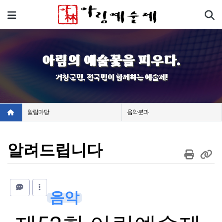
기
메뉴
아림의 예술꽃을 피우다.
거창군민, 전국민이 함께하는 예술제!
알림마당
음악분과
알려드립니다
음악