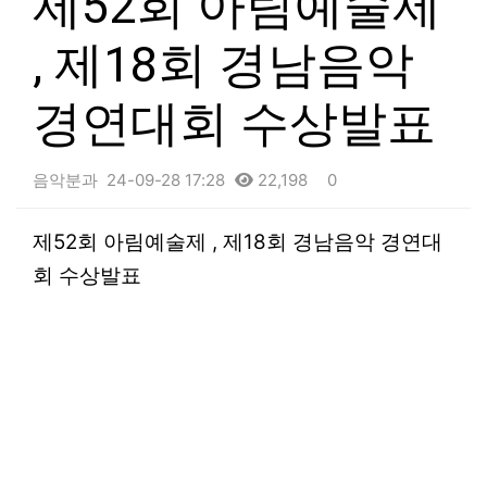
제52회 아림예술제
, 제18회 경남음악
경연대회 수상발표
음악분과
24-09-28 17:28
22,198
0
본문
제52회 아림예술제 , 제18회 경남음악 경연대
회 수상발표