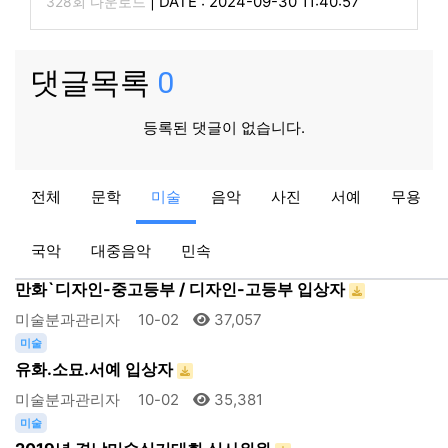
|
DATE : 2024-09-30 11:40:57
328회 다운로드
댓글목록
0
등록된 댓글이 없습니다.
미술
전체
문학
미술
음악
사진
서예
무용
포스터,디자인,만화- 초등부
미술분과관리자
10-02
36,279
국악
대중음악
민속
미술
만화`디자인-중고등부 / 디자인-고등부 입상자
미술분과관리자
10-02
37,057
미술
유화.소묘.서예 입상자
미술분과관리자
10-02
35,381
미술