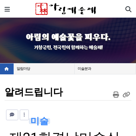
기
메뉴
아림의 예술꽃을 피우다.
거창군민, 전국민이 함께하는 예술제!
알림마당
미술분과
알려드립니다
미술