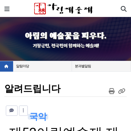
기
메뉴
아림의 예술꽃을 피우다.
거창군민, 전국민이 함께하는 예술제!
알림마당
분과별알림
알려드립니다
국악