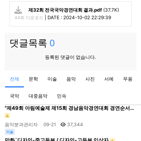
제32회 전국국악경연대회 결과.pdf
(37.7K)
|
DATE : 2024-10-02 22:29:39
44회 다운로드
댓글목록
0
등록된 댓글이 없습니다.
공지
공지
전체
문학
미술
음악
사진
서예
무용
2024 제52회 거창군민가요제 본선 진출자 현황
아림예술제
08-27
13,907
국악
대중음악
민속
음악
"제49회 아림예술제 제15회 경남음악경연대회 경연순서…
음악분과관리자
09-21
37,344
미술
만화`디자인-중고등부 / 디자인-고등부 입상자