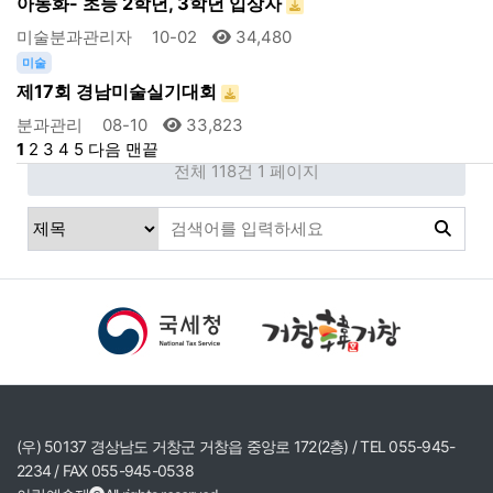
아동화- 초등 2학년, 3학년 입상자
미술분과관리자
10-02
34,480
미술
제17회 경남미술실기대회
분과관리
08-10
33,823
1
2
3
4
5
다음
맨끝
전체 118건
1 페이지
(우) 50137 경상남도 거창군 거창읍 중앙로 172(2층) / TEL 055-945-
2234 / FAX 055-945-0538