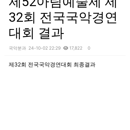
제52아림예술제 제
32회 전국국악경연
대회 결과
국악분과
24-10-02 22:29
17,822
0
본문
제32회 전국국악경연대회 최종결과