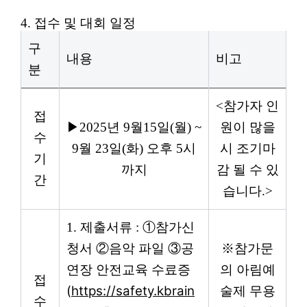
4.
접수 및 대회 일정
구
내용
비고
분
<
참가자 인
접
▶
2025
년
9
월
15
일
(
월
) ~
원이 많을
수
9
월
23
일
(
화
)
오후
5
시
시 조기마
기
까지
감 될 수 있
간
습니다
.>
1.
제출서류
:
①
참가신
청서
②
음악 파일
③
공
※
참가문
연장 안전교육 수료증
의 아림예
접
(
https://safety.kbrain
술제 무용
수