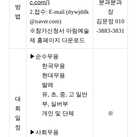
c.com/)
분과분과
방
2.
접수
: E-mail (
dywjddk
장
법
@naver.com
)
김문정
010
※
참가신청서 아림예술
-3883-3831
제 홈페이지 다운로드
▶
순수무용
한국무용
현대무용
발레
유
,
초
,
중
,
고 일반
대
부
,
실버부
회
개인 및 단체
※
일
정
▶
사회무용