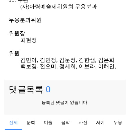
(
사
)
아림예술제위원회 무용분과
무용분과위원
위원장
최현정
위원
김민아
,
김민정
,
김문정
,
김한샘
,
김은화
백보경
.
전오미
,
정세희
,
이보라
,
이해인
,
댓글목록
0
등록된 댓글이 없습니다.
공지
공지
전체
문학
미술
음악
사진
서예
무용
2024 제52회 거창군민가요제 본선 진출자 현황