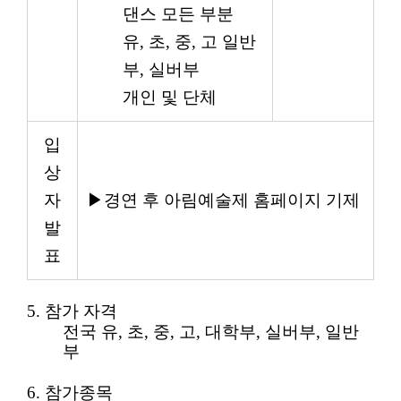
댄스 모든 부분
유
,
초
,
중
,
고 일반
부
,
실버부
개인 및 단체
입
상
자
▶
경연 후 아림예술제 홈페이지 기제
발
표
5.
참가 자격
전국 유
,
초
,
중
,
고
,
대학부
,
실버부
,
일반
부
6.
참가종목