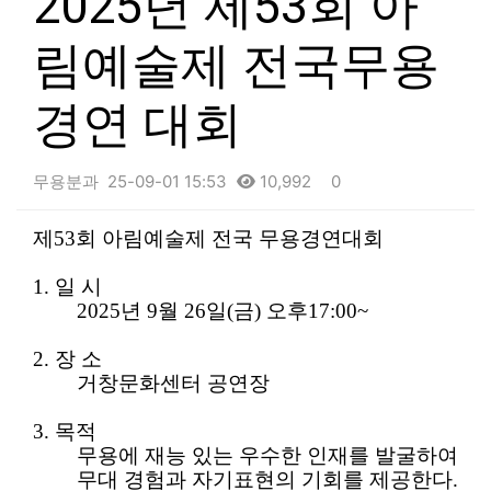
2025년 제53회 아
림예술제 전국무용
경연 대회
무용분과
25-09-01 15:53
10,992
0
본문
제
53
회 아림예술제 전국 무용경연대회
1.
일 시
2025
년
9
월
26
일
(
금
)
오후
17:00~
2.
장 소
거창문화센터 공연장
3.
목적
무용에 재능 있는 우수한 인재를 발굴하여
무대 경험과 자기표현의 기회를 제공한다
.