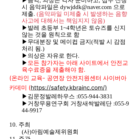
▶
음악
,
의상은 각자 준비하고
,
접수 신청
시 음악파일은
dywjddk@naver.com
으로
제출
.
(
음악파일 미제출 시 발생하는 음향
사고에 대해서는 책임지지 않음
)
▶
발레 초등부
1~4
학년은 토슈즈를 신지
않는 것을 원칙으로 함
▶
무대분장 및 메이컵 금지
(
적발 시 감점
처리 됨
.)
▶
의상은 자유로 한다
.
▶
모든 참가자는 아래 사이트에서 안전교
.
육수료증을 제출해야 함
(
-
온라인 교육
공연장 안전지원센터 사이버아
(
https://safety.kbrainc.com/)
카데미
▶
김문정발레하우스
:055-944-3831
▶
거창무용연구회 거창새싹발레단
:055-9
44-9917
10.
주최
(
사
)
아림예술제위원회
11.
주관