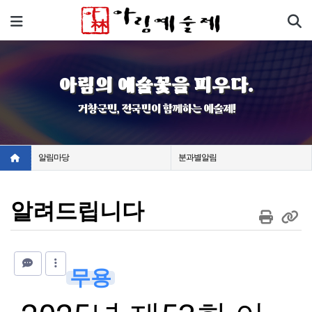
기
메뉴
아림의 예술꽃을 피우다.
거창군민, 전국민이 함께하는 예술제!
알림마당
분과별알림
알려드립니다
무용