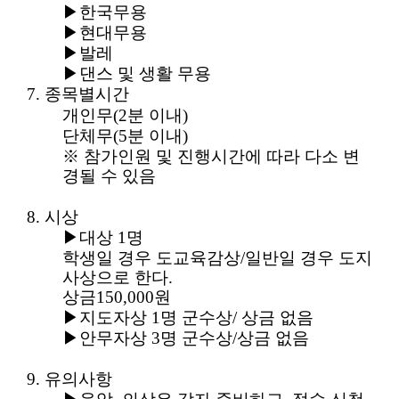
▶
한국무용
▶
현대무용
▶
발레
▶
댄스 및 생활 무용
7.
종목별시간
개인무
(2
분 이내
)
단체무
(5
분 이내
)
※
참가인원 및 진행시간에 따라 다소 변
경될 수 있음
8.
시상
▶
대상
1
명
학생일 경우 도교육감상
/
일반일 경우 도지
사상으로 한다
.
상금
150,000
원
▶
지도자상
1
명 군수상
/
상금 없음
▶
안무자상
3
명 군수상
/
상금 없음
9.
유의사항