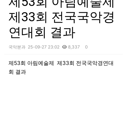
제53회 아림예술제
제33회 전국국악경
연대회 결과
국악분과
25-09-27 23:02
8,337
0
본문
제53회 아림예술제 제33회 전국국악경연대
회 결과