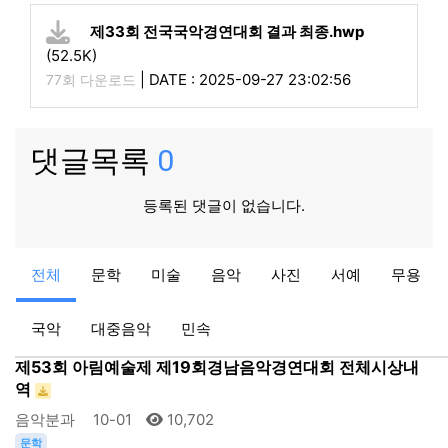
제33회 전국국악경연대회 결과 최종.hwp
(52.5K)
|
DATE : 2025-09-27 23:02:56
77회 다운로드
댓글목록
0
등록된 댓글이 없습니다.
공지
공지
전체
문학
미술
음악
사진
서예
무용
2024 제52회 거창군민가요제 본선 진출자 현황
아림예술제
08-27
13,929
국악
대중음악
민속
음악
제53회 아림예술제 제19회경남음악경연대회 전체시상내
역
음악분과
10-01
10,702
문학