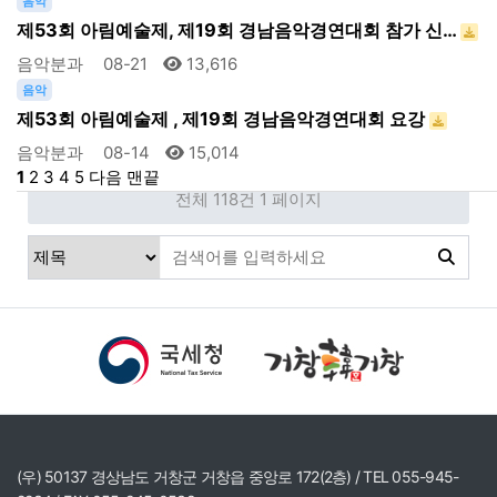
음악
제53회 아림예술제, 제19회 경남음악경연대회 참가 신…
음악분과
08-21
13,616
음악
제53회 아림예술제 , 제19회 경남음악경연대회 요강
음악분과
08-14
15,014
1
2
3
4
5
다음
맨끝
전체 118건
1 페이지
(우) 50137 경상남도 거창군 거창읍 중앙로 172(2층) / TEL 055-945-