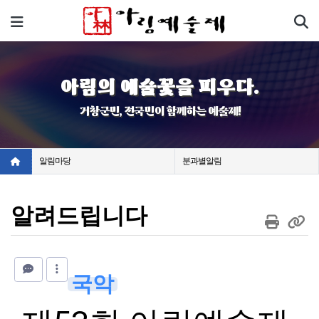
기
메뉴
아림의 예술꽃을 피우다.
거창군민, 전국민이 함께하는 예술제!
알림마당
분과별알림
알려드립니다
국악