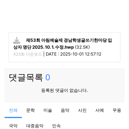
제53회 아림예술제 경남학생글쓰기한마당 입
상자 명단 2025. 10. 1. 수정.hwp
(32.5K)
|
DATE : 2025-10-01 12:57:12
423회 다운로드
댓글목록
0
등록된 댓글이 없습니다.
공지
공지
전체
문학
미술
음악
사진
서예
무용
2024 제52회 거창군민가요제 본선 진출자 현황
아림예술제
08-27
13,921
국악
대중음악
민속