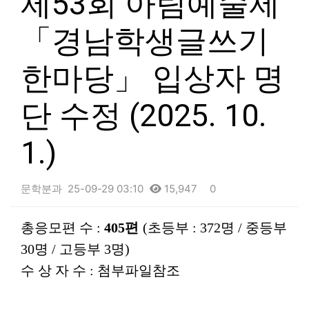
제53회 아림예술제
「경남학생글쓰기
한마당」 입상자 명
단 수정 (2025. 10.
1.)
문학분과
25-09-29 03:10
15,947
0
본문
총응모편 수
:
405
편
(
초등부
: 372
명
/
중등부
30
명
/
고등부
3
명
)
수 상 자 수
: 첨부파일참조