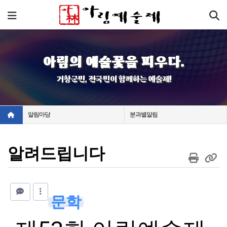
기
메뉴
아림의 예술꽃을 피우다.
거창군민, 전국민이 함께하는 예술제!
알림마당
분과별알림
알려드립니다
문학