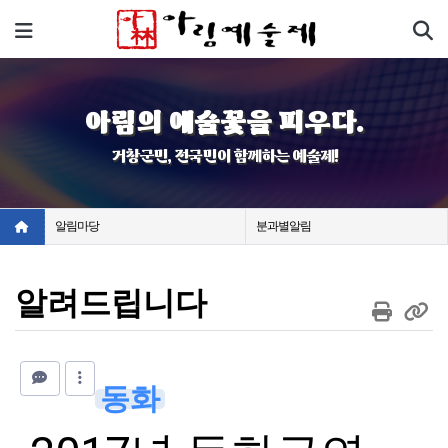
기
메뉴
아림의 예술꽃을 피우다.
거창군민, 전국민이 함께하는 예술제!
알림마당
분과별알림
알려드립니다
동화