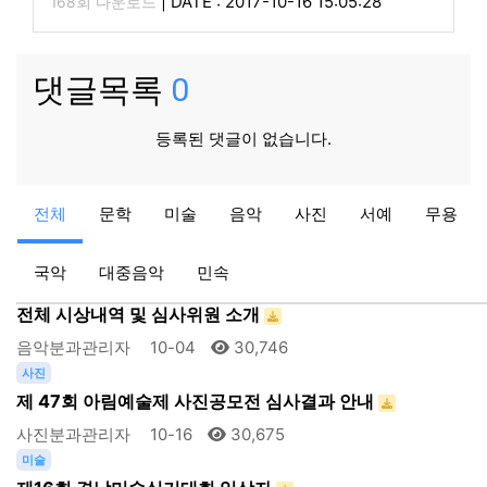
|
DATE : 2017-10-16 15:05:28
168회 다운로드
댓글목록
0
등록된 댓글이 없습니다.
서예
전체
문학
미술
음악
사진
서예
무용
서예공모전 입상 결과
서예분과관리자
10-19
30,840
국악
대중음악
민속
음악
전체 시상내역 및 심사위원 소개
음악분과관리자
10-04
30,746
사진
제 47회 아림예술제 사진공모전 심사결과 안내
사진분과관리자
10-16
30,675
미술