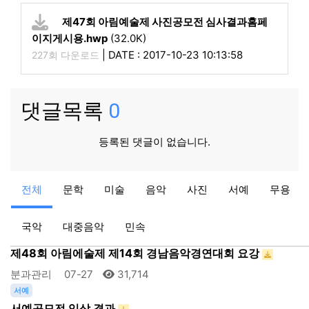
제47회 아림예술제 사진공모전 심사결과홈페
이지게시용.hwp
(32.0K)
|
DATE : 2017-10-23 10:13:58
227회 다운로드
댓글목록
0
등록된 댓글이 없습니다.
서예
전체
문학
미술
음악
사진
서예
무용
서예공모대전 개최요강
분과관리
07-31
32,441
국악
대중음악
민속
음악
제48회 아림에술제 제14회 경남음악경연대회 요강
분과관리
07-27
31,714
서예
서예공모전 입상 결과