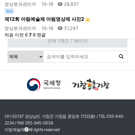
영상분과관리자
10-16
28,837
영상
제12회 아림예술제 아림영상제 사진2
영상분과관리자
10-16
31,247
처음
이전
6
7
8
맨끝
전체 118건
7 페이지
(우) 50137 경상남도 거창군 거창읍 중앙로 172(2층) / TEL 055-945-
2234 / FAX 055-945-0538
아림예술제
All rights reserved
.