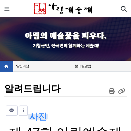
기
메뉴
아림의 예술꽃을 피우다.
거창군민, 전국민이 함께하는 예술제!
알림마당
분과별알림
알려드립니다
사진