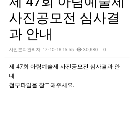
제 47회 아림예술제
사진공모전 심사결
과 안내
사진분과관리자
17-10-16 15:55
30,680
0
본문
제 47회 아림예술제 사진공모전 심사결과 안
내
첨부파일을 참고해주세요.