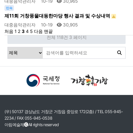
대중음악관리자
10-19
30,965
민속
제11회 거창풍물대동한마당 행사 결과 및 수상내역
대중음악관리자
10-19
30,905
처음
1
2
3
4
5
다음
맨끝
전체 118건
3 페이지
(우) 50137 경상남도 거창군 거창읍 중앙로 172(2층) / TEL 055-945-
2234 / FAX 055-945-0538
아림예술제
All rights reserved
.