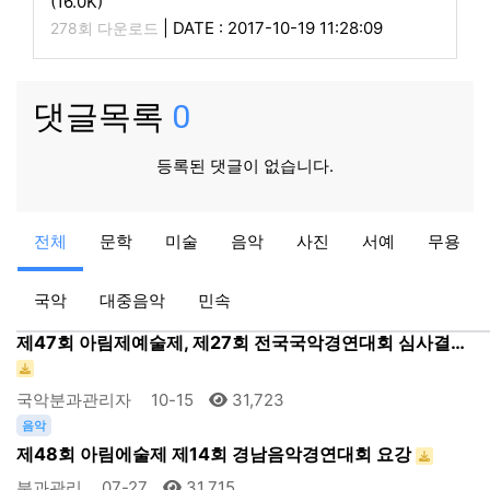
(16.0K)
|
DATE : 2017-10-19 11:28:09
278회 다운로드
댓글목록
0
등록된 댓글이 없습니다.
사진
전체
문학
미술
음악
사진
서예
무용
제47회 아림예술제 사진분과 사진공모전
사진분과관리자
09-19
31,866
국악
대중음악
민속
국악
제47회 아림제예술제, 제27회 전국국악경연대회 심사결…
국악분과관리자
10-15
31,723
음악
제48회 아림에술제 제14회 경남음악경연대회 요강
분과관리
07-27
31,715