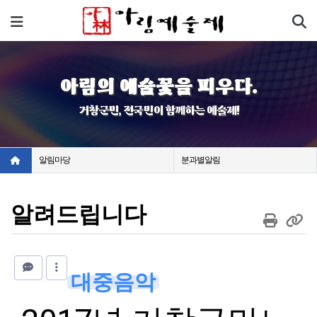
기
메뉴
아림의 예술꽃을 피우다.
거창군민, 전국민이 함께하는 예술제!
알림마당
분과별알림
알려드립니다
대중음악