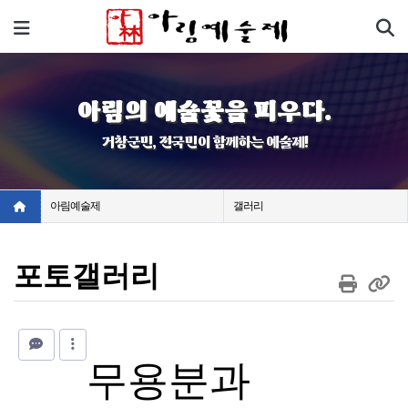
기
메뉴
아림의 예술꽃을 피우다.
거창군민, 전국민이 함께하는 예술제!
아림예술제
갤러리
포토갤러리
무용분과