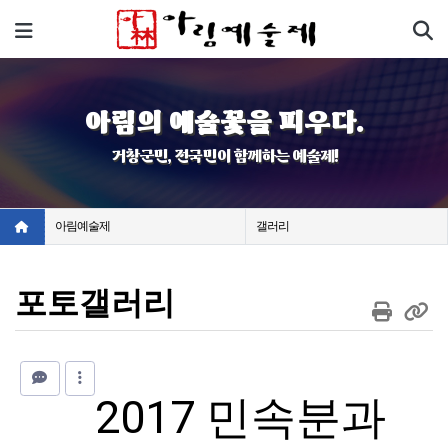
기
메뉴
아림의 예술꽃을 피우다.
거창군민, 전국민이 함께하는 예술제!
아림예술제
갤러리
포토갤러리
2017 민속분과