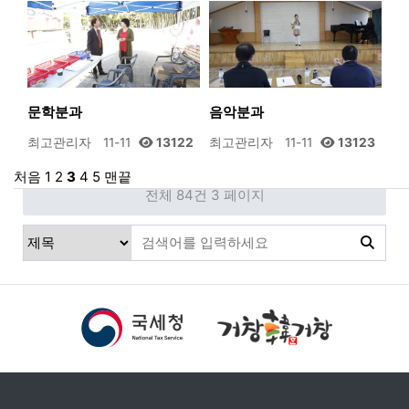
문학분과
음악분과
최고관리자
11-11
13122
최고관리자
11-11
13123
처음
1
2
3
4
5
맨끝
전체 84건
3 페이지