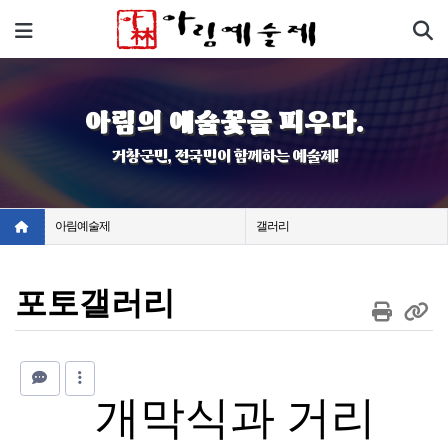
기
메뉴
아림의 예술꽃을 피우다.
거창군민, 전국민이 함께하는 예술제!
아림예술제
갤러리
포토갤러리
개막식과 거리