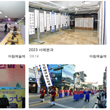
2023 서예분과
등록자
등록일
등록자
아림예술제
09.14
아림예술제