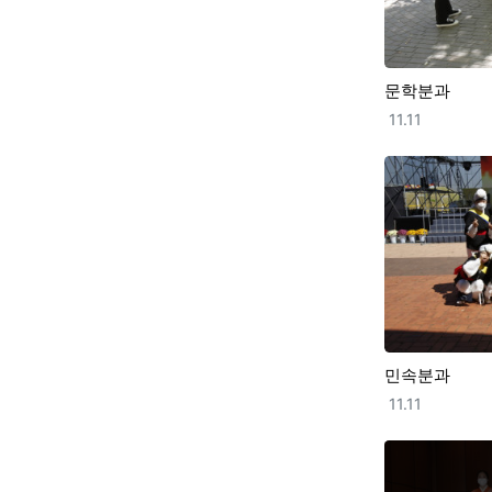
문학분과
등록일
11.11
민속분과
등록일
11.11