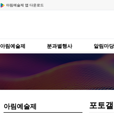
상단 네비
아림예술제 앱 다운로드
메인 메뉴
아림예술제
분과별행사
알림마당
포토갤
아림예술제