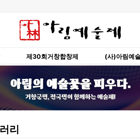
제30회거창합창제
(사)아림예
아림의 예술꽃을 피우다.
거창군민, 전국민이 함께하는 예술제!
러리