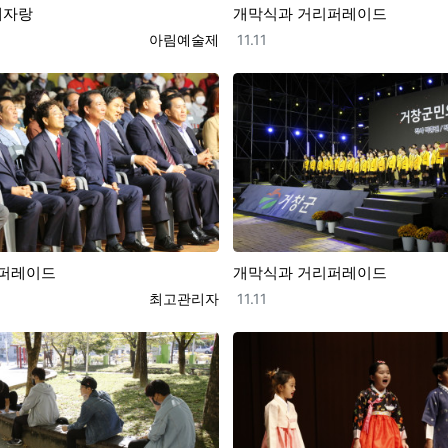
래자랑
개막식과 거리퍼레이드
등록자
등록일
아림예술제
11.11
퍼레이드
개막식과 거리퍼레이드
등록자
등록일
최고관리자
11.11