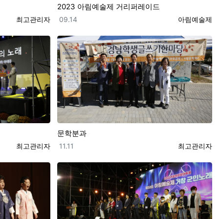
2023 아림예술제 거리퍼레이드
등록자
등록일
등록자
최고관리자
09.14
아림예술제
문학분과
등록자
등록일
등록자
최고관리자
11.11
최고관리자