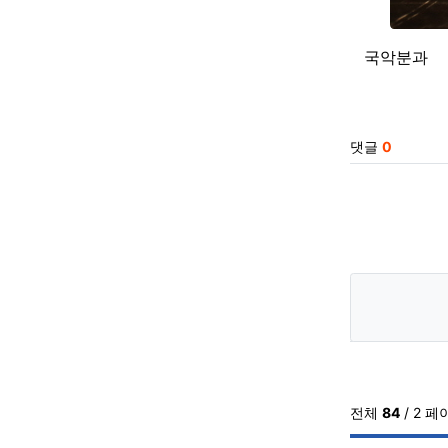
국악분과
관련자
댓글
0
전체
84
/ 2 페