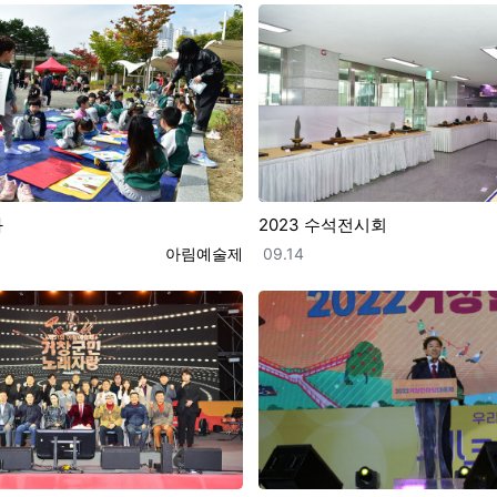
과
2023 수석전시회
등록자
등록일
아림예술제
09.14