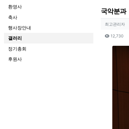
환영사
국악분과
축사
작성자
작
최고관리자
행사장안내
컨텐츠
조
12,730
갤러리
본문
정기총회
후원사