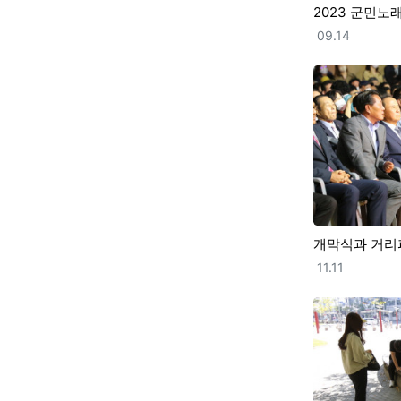
2023 군민노
등록일
09.14
개막식과 거리
등록일
11.11