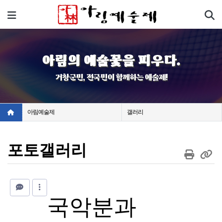
기
메뉴
아림의 예술꽃을 피우다.
거창군민, 전국민이 함께하는 예술제!
아림예술제
갤러리
포토갤러리
국악분과