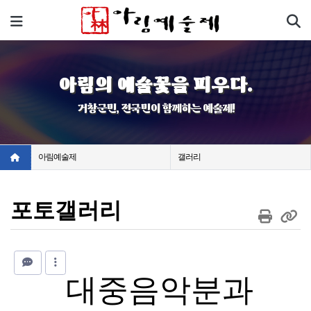
기
메뉴
아림의 예술꽃을 피우다.
거창군민, 전국민이 함께하는 예술제!
아림예술제
갤러리
포토갤러리
대중음악분과