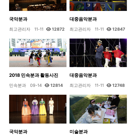
국악분과
대중음악분과
최고관리자
11-11
12872
최고관리자
11-11
12847
2018 민속분과 활동사진
대중음악분과
민속분과
09-14
12814
최고관리자
11-11
12748
국악분과
미술분과