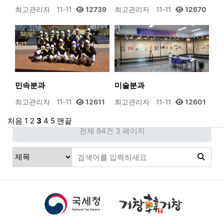
최고관리자
11-11
12739
최고관리자
11-11
12670
민속분과
미술분과
최고관리자
11-11
12611
최고관리자
11-11
12601
처음
1
2
3
4
5
맨끝
전체 84건
3 페이지