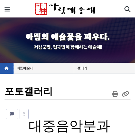
기
메뉴
아림의 예술꽃을 피우다.
거창군민, 전국민이 함께하는 예술제!
아림예술제
갤러리
포토갤러리
대중음악분과