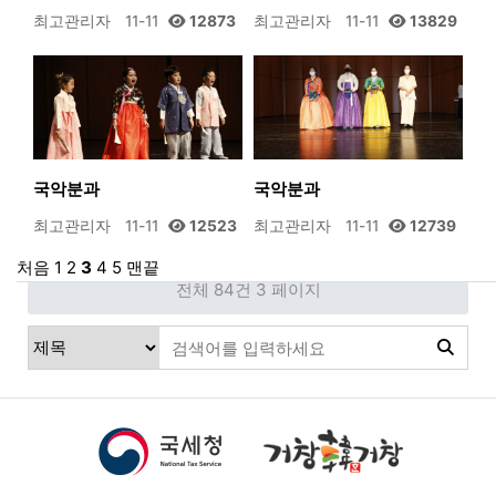
최고관리자
11-11
12873
최고관리자
11-11
13829
국악분과
국악분과
최고관리자
11-11
12523
최고관리자
11-11
12739
처음
1
2
3
4
5
맨끝
전체 84건
3 페이지