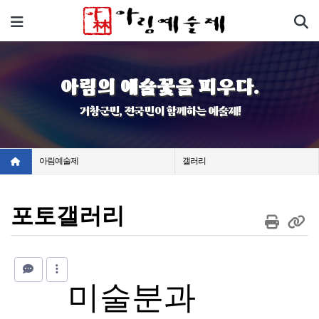
기
메뉴
아림의 예술꽃을 피우다.
거창군민, 전국민이 함께하는 예술제!
아림예술제
갤러리
포토갤러리
미술분과