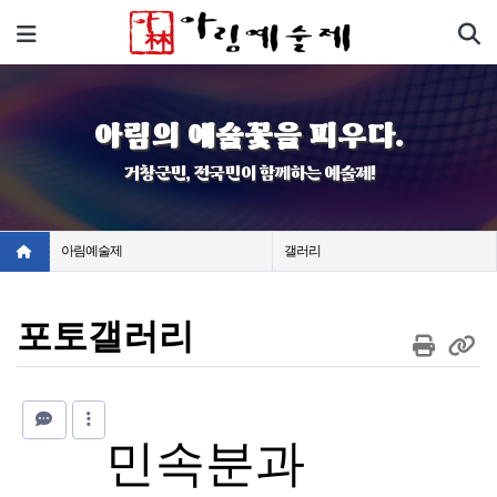
기
메뉴
아림의 예술꽃을 피우다.
거창군민, 전국민이 함께하는 예술제!
아림예술제
갤러리
포토갤러리
민속분과