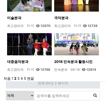
미술분과
국악분과
최고관리자
11-11
12670
최고관리자
11-11
12739
대중음악분과
2018 민속분과 활동사진
최고관리자
11-11
12748
민속분과
09-14
12814
처음
1
2
3
4
5
맨끝
전체 84건
2 페이지