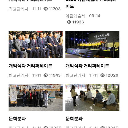
이드
최고관리자
11-11
11703
아림예술제
09-14
11936
개막식과 거리퍼레이드
개막식과 거리퍼레이드
최고관리자
11-11
11943
최고관리자
11-11
12029
문학분과
문학분과