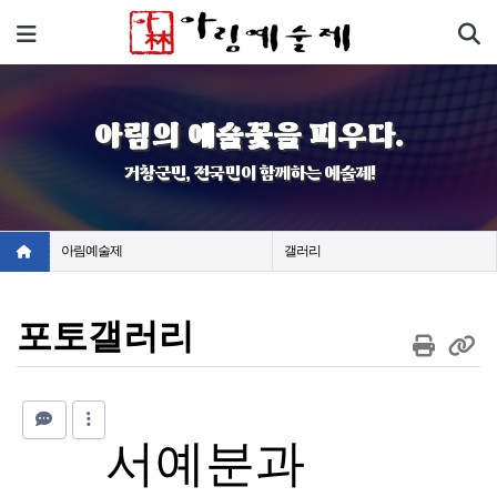
기
메뉴
아림의 예술꽃을 피우다.
거창군민, 전국민이 함께하는 예술제!
아림예술제
갤러리
포토갤러리
서예분과