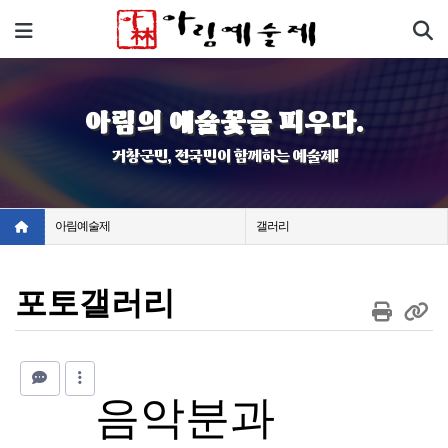
기
메뉴
아림의 예술꽃을 피우다.
거창군민, 전국민이 함께하는 예술제!
아림예술제
갤러리
포토갤러리
음악분과