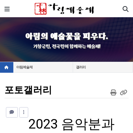
기
메뉴
아림의 예술꽃을 피우다.
거창군민, 전국민이 함께하는 예술제!
아림예술제
갤러리
포토갤러리
2023 음악분과