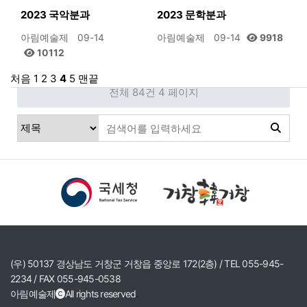
2023 국악분과
2023 문학분과
아림예술제
09-14
아림예술제
09-14
9918
10112
처음
1
2
3
4
5
맨끝
전체 84건
4 페이지
(우) 50137 경상남도 거창군 거창읍 중앙로 172(2층) / TEL 055-945-
2234 / FAX 055-945-0538
아림예술제
All rights reserved
.