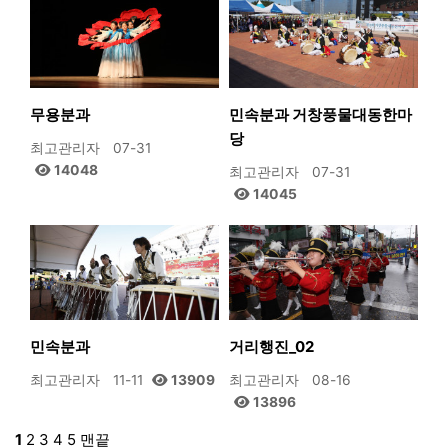
무용분과
민속분과 거창풍물대동한마
당
최고관리자
07-31
14048
최고관리자
07-31
14045
민속분과
거리행진_02
최고관리자
11-11
13909
최고관리자
08-16
13896
1
2
3
4
5
맨끝