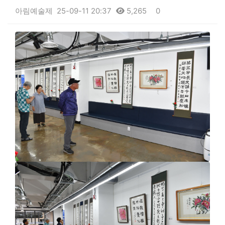
아림예술제
25-09-11 20:37
5,265
0
본문