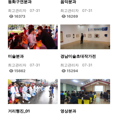
동화구연분과
음악분과
최고관리자
07-31
최고관리자
07-31
16373
16269
미술분과
경남미술초대작가전
최고관리자
07-31
최고관리자
07-31
15662
15294
거리행진_01
영상분과