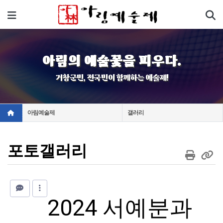
기
메뉴
아림의 예술꽃을 피우다.
거창군민, 전국민이 함께하는 예술제!
아림예술제
갤러리
포토갤러리
2024 서예분과