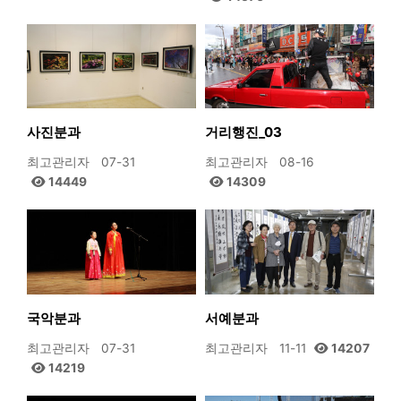
사진분과
거리행진_03
최고관리자
07-31
최고관리자
08-16
14449
14309
국악분과
서예분과
최고관리자
07-31
최고관리자
11-11
14207
14219