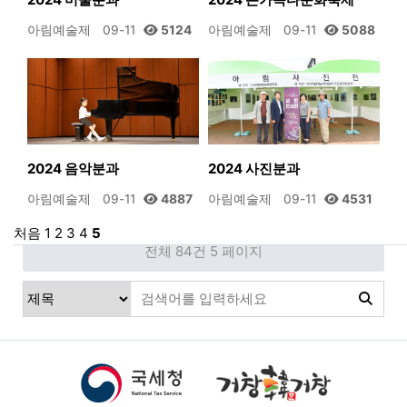
아림예술제
09-11
5124
아림예술제
09-11
5088
2024 음악분과
2024 사진분과
아림예술제
09-11
4887
아림예술제
09-11
4531
처음
1
2
3
4
5
전체 84건
5 페이지