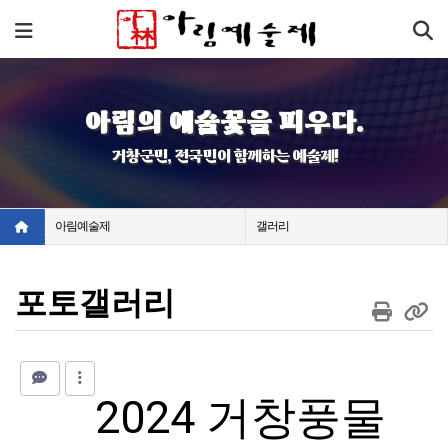
기
메뉴
아림의 예술꽃을 피우다.
거창군민, 전국민이 함께하는 예술제!
아림예술제
갤러리
포토갤러리
2024 거창풍물