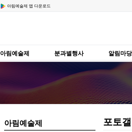
상단 네비
아림예술제 앱 다운로드
메인 메뉴
아림예술제
분과별행사
알림마당
포토갤
아림예술제