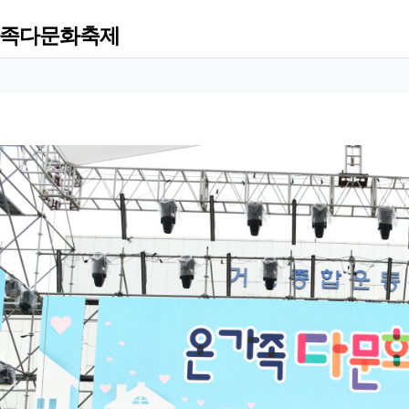
온가족다문화축제
 정보
성
 정보
회