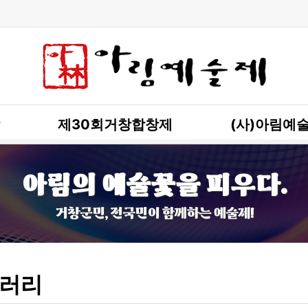
제30회거창합창제
(사)아림예
아림의 예술꽃을 피우다.
거창군민, 전국민이 함께하는 예술제!
러리