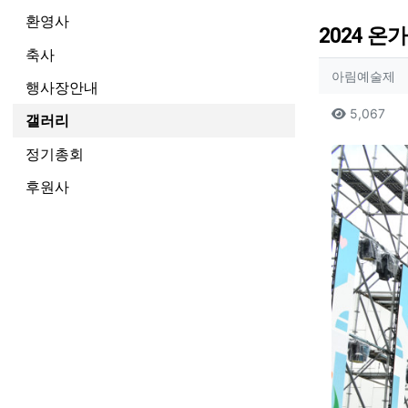
환영사
2024 
축사
작성자
작
아림예술제
행사장안내
컨텐츠
조
5,067
갤러리
본문
정기총회
후원사