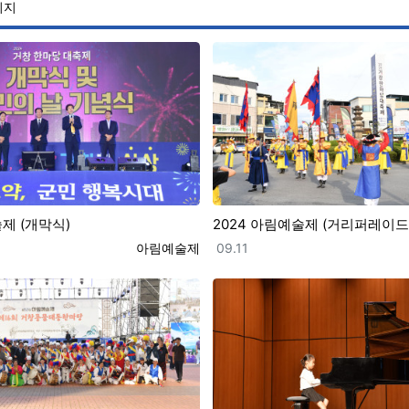
이지
제 (개막식)
2024 아림예술제 (거리퍼레이드
등록자
등록일
아림예술제
09.11