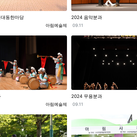
풍물대동한마당
2024 음악분과
등록자
등록일
아림예술제
09.11
과
2024 무용분과
등록자
등록일
아림예술제
09.11