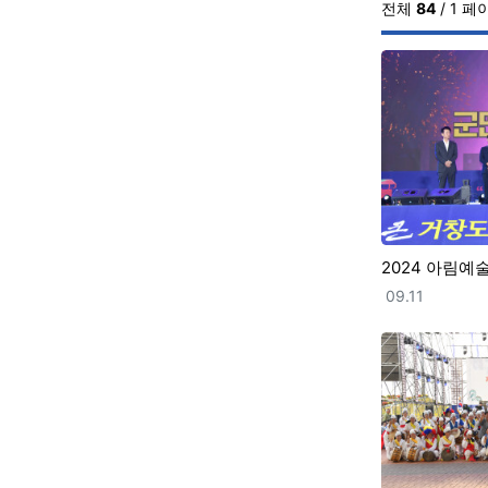
전체
84
/ 1 페
2024 아림예술
등록일
09.11