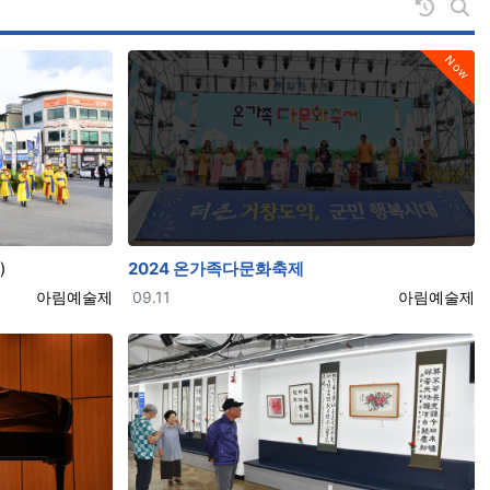
날짜순 
게시
Now
)
2024 온가족다문화축제
등록자
등록일
등록자
아림예술제
09.11
아림예술제