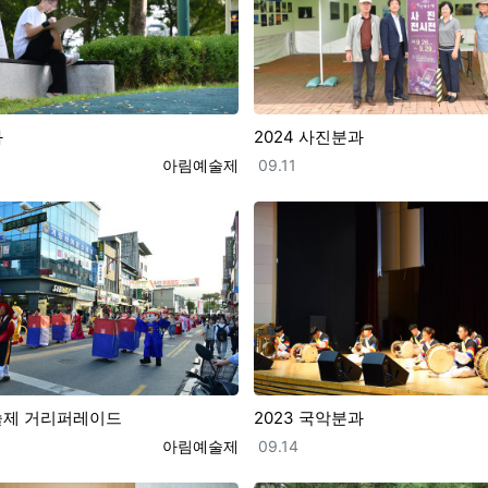
과
2024 사진분과
등록자
등록일
아림예술제
09.11
예술제 거리퍼레이드
2023 국악분과
등록자
등록일
아림예술제
09.14