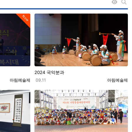
조회순 
게시
Now
2024 국악분과
등록자
등록일
등록자
아림예술제
09.11
아림예술제