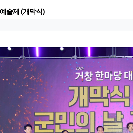
림예술제 (개막식)
 정보
성
 정보
회