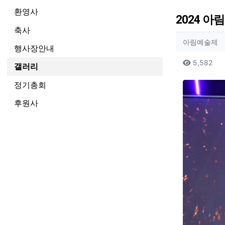
환영사
2024 아
축사
작성자
작
아림예술제
행사장안내
컨텐츠
조
5,582
갤러리
본문
정기총회
후원사