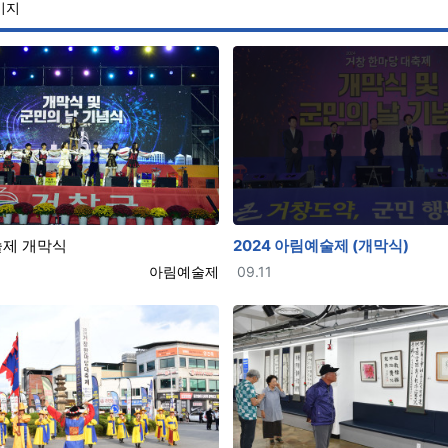
페이지
술제 개막식
2024 아림예술제 (개막식)
등록자
등록일
아림예술제
09.11