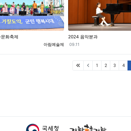
족다문화축제
2024 음악분과
등록자
등록일
아림예술제
09.11
(first)
1
2
3
4