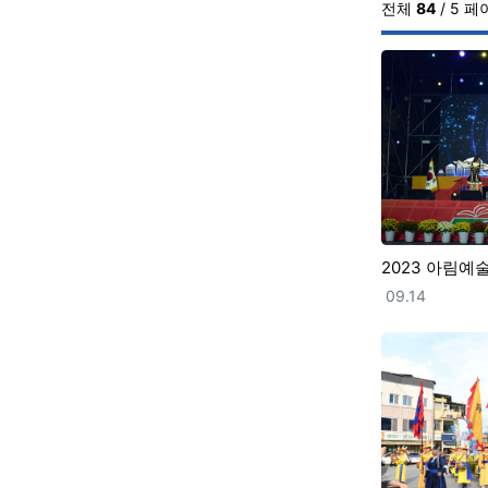
전체
84
/ 5 
2023 아림예
등록일
09.14