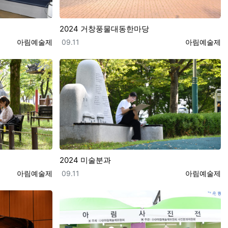
2024 거창풍물대동한마당
등록자
등록일
등록자
아림예술제
09.11
아림예술제
2024 미술분과
등록자
등록일
등록자
아림예술제
09.11
아림예술제