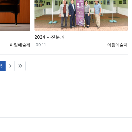
2024 사진분과
등록자
등록일
등록자
아림예술제
09.11
아림예술제
(current)
5