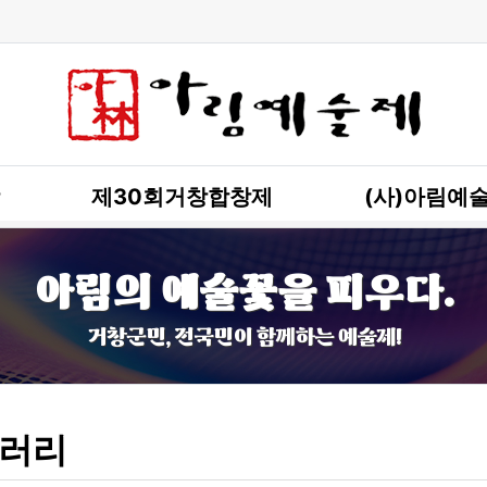
제30회거창합창제
(사)아림예
아림의 예술꽃을 피우다.
거창군민, 전국민이 함께하는 예술제!
러리