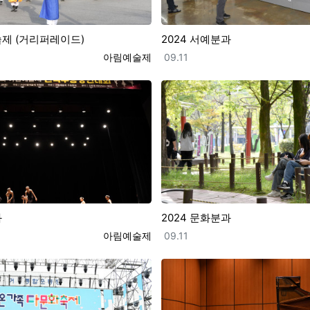
술제 (거리퍼레이드)
2024 서예분과
등록자
등록일
아림예술제
09.11
과
2024 문화분과
등록자
등록일
아림예술제
09.11