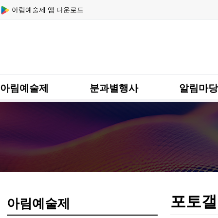
상단 네비
아림예술제 앱 다운로드
메인 메뉴
아림예술제
분과별행사
알림마당
포토갤
아림예술제