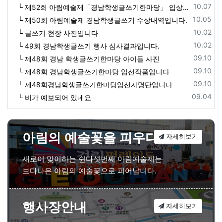
등록일
10.07
└ 제52회 아림예술제「경남학생글쓰기한마당」 입상자 명단
등록일
10.05
└ 제50회 아림예술제 경남학생글쓰기 수상내역입니다.
등록일
10.02
└ 글쓰기 현장 사진입니다
등록일
10.02
└ 49회 경남학생글쓰기 행사 심사결과입니다.
등록일
09.10
└ 제48회 경남 학생글쓰기한마당 아이들 사진
등록일
09.10
└ 제48회 경남학생글쓰기한마당 입선작품입니다
등록일
09.10
└ 제48회경남학생글쓰기한마당입선자명단입니다
등록일
09.04
└ 비가 예보되어 있네요
아림의 예술꽃을 피우다
자세히보기
새로이 맞이하는 쉰다섯번째 아림예술제는
보다나은 아림의 예술꽃으로 피어납니다.
행사장안내
자세히보기