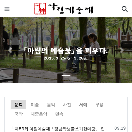
기
메뉴
「아림의 예술꽃」 을 피우다.
Previous
Next
2025. 9. 25
~ 9. 28
(목)
(일)
문학
미술
음악
사진
서예
무용
자
자
자
자
자
자
자
자
자
국악
대중음악
민속
등록일
09.29
└ 제53회 아림예술제「경남학생글쓰기한마당」 입상자 명단 수정 (2025. 10. 1.)