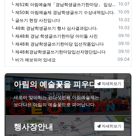
등록일
10.07
└ 제52회 아림예술제「경남학생글쓰기한마당」 입상자 명단
등록일
10.05
└ 제50회 아림예술제 경남학생글쓰기 수상내역입니다.
등록일
10.02
└ 글쓰기 현장 사진입니다
등록일
10.02
└ 49회 경남학생글쓰기 행사 심사결과입니다.
등록일
09.10
└ 제48회 경남 학생글쓰기한마당 아이들 사진
등록일
09.10
└ 제48회 경남학생글쓰기한마당 입선작품입니다
등록일
09.10
└ 제48회경남학생글쓰기한마당입선자명단입니다
등록일
09.04
└ 비가 예보되어 있네요
아림의 예술꽃을 피우다
자세히보기
새로이 맞이하는 쉰다섯번째 아림예술제는
보다나은 아림의 예술꽃으로 피어납니다.
행사장안내
자세히보기