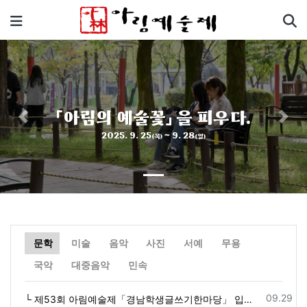
기
메뉴
「아림의 예술꽃」 을 피우다.
Previous
Next
2025. 9. 25
~ 9. 28
(목)
(일)
문학
미술
음악
사진
서예
무용
자
자
자
자
자
자
자
자
자
국악
대중음악
민속
등록일
09.29
└ 제53회 아림예술제「경남학생글쓰기한마당」 입상자 명단 수정 (2025. 10. 1.)