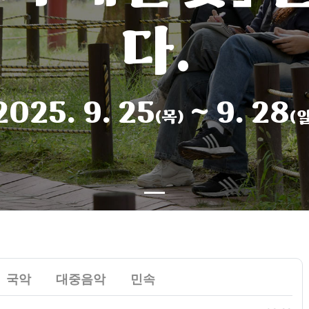
다.
2025. 9. 25
~ 9. 28
(목)
(일
자
자
자
자
자
자
자
자
자
국악
대중음악
민속