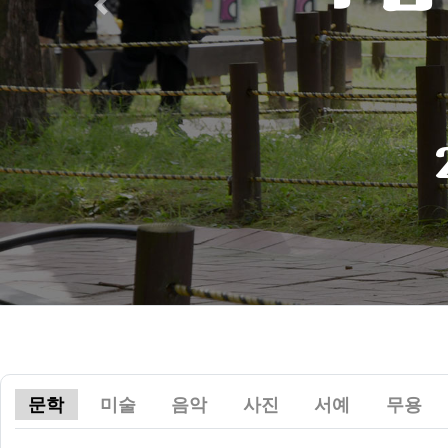
Previous
문학
미술
음악
사진
서예
무용