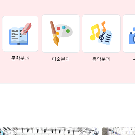
문학분과
미술분과
음악분과