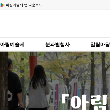
상단 네비
아림예술제 앱 다운로드
메인 메뉴
아림예술제
분과별행사
알림마당
「아림