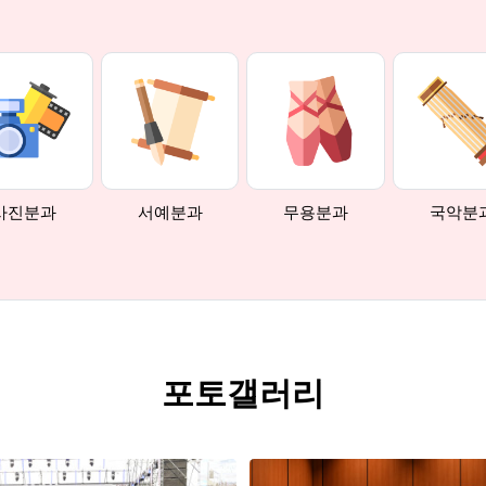
사진분과
서예분과
무용분과
국악분
포토갤러리