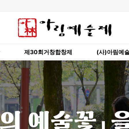
제30회거창합창제
(사)아림예
의 예술꽃」 