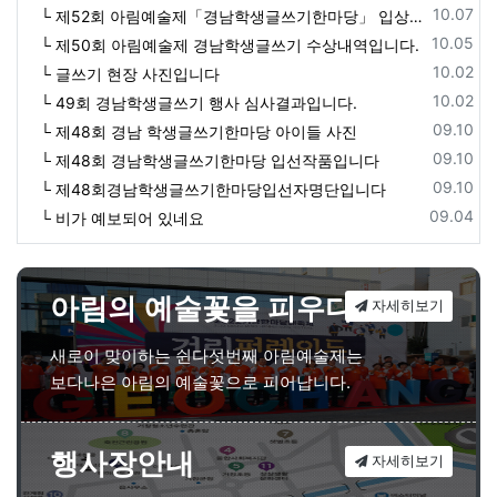
등록일
10.07
└ 제52회 아림예술제「경남학생글쓰기한마당」 입상자 명단
등록일
10.05
└ 제50회 아림예술제 경남학생글쓰기 수상내역입니다.
등록일
10.02
└ 글쓰기 현장 사진입니다
등록일
10.02
└ 49회 경남학생글쓰기 행사 심사결과입니다.
등록일
09.10
└ 제48회 경남 학생글쓰기한마당 아이들 사진
등록일
09.10
└ 제48회 경남학생글쓰기한마당 입선작품입니다
등록일
09.10
└ 제48회경남학생글쓰기한마당입선자명단입니다
등록일
09.04
└ 비가 예보되어 있네요
아림의 예술꽃을 피우다
자세히보기
새로이 맞이하는 쉰다섯번째 아림예술제는
보다나은 아림의 예술꽃으로 피어납니다.
행사장안내
자세히보기