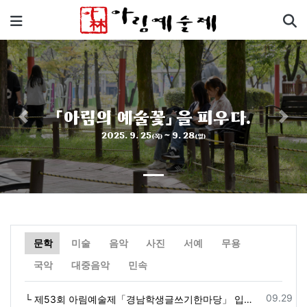
기
메뉴
「아림의 예술꽃」 을 피우다.
Previous
Next
2025. 9. 25
~ 9. 28
(목)
(일)
문학
미술
음악
사진
서예
무용
자
자
자
자
자
자
자
자
자
국악
대중음악
민속
등록일
09.29
└ 제53회 아림예술제「경남학생글쓰기한마당」 입상자 명단 수정 (2025. 10. 1.)