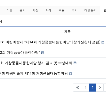
니다 분류 목록
현
미술
음악
사진
서예
무용
국악
대중음악
지
제목
0회 아림예술제 “제14회 거창풍물대동한마당” [참가신청서 포함]
12회 거창풍물대동한마당”
1회 거창풍물대동한마당 행사 결과 및 수상내역
7회 아림예술제 제11회 거창풍물대동한마당
(current
1