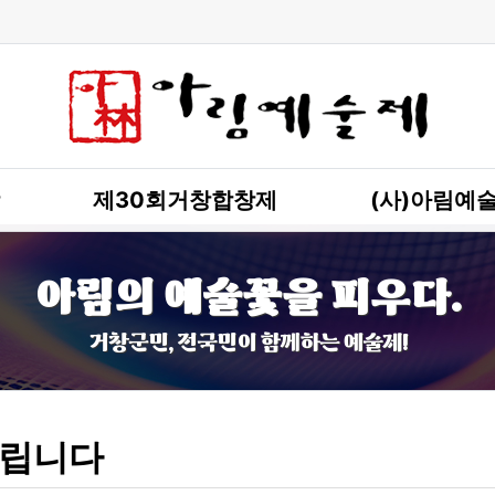
제30회거창합창제
(사)아림예
아림의 예술꽃을 피우다.
거창군민, 전국민이 함께하는 예술제!
립니다