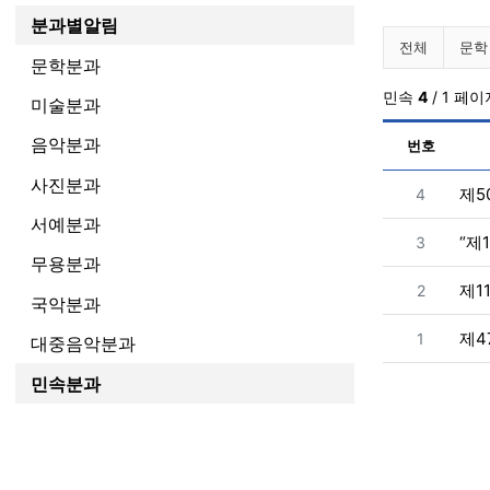
분과별알림
알려드립
전체
문학
문학분과
민속
4
/ 1 페이
미술분과
음악분과
번호
사진분과
번호
제5
4
서예분과
번호
“제
3
무용분과
번호
제1
2
국악분과
번호
제4
1
대중음악분과
민속분과