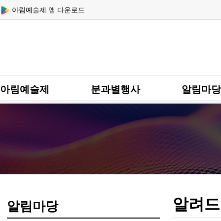
상단 네비
아림예술제 앱 다운로드
메인 메뉴
아림예술제
분과별행사
알림마당
알려드
알림마당