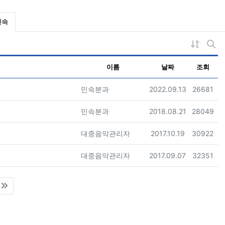
재 분류
민속
게시물 
게시
이름
날짜
조회
등록자
등록일
조회
민속분과
2022.09.13
26681
등록자
등록일
조회
민속분과
2018.08.21
28049
등록자
등록일
조회
대중음악관리자
2017.10.19
30922
등록자
등록일
조회
대중음악관리자
2017.09.07
32351
)