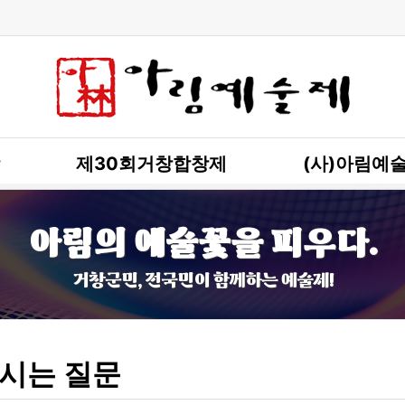
제30회거창합창제
(사)아림예
아림의 예술꽃을 피우다.
거창군민, 전국민이 함께하는 예술제!
시는 질문