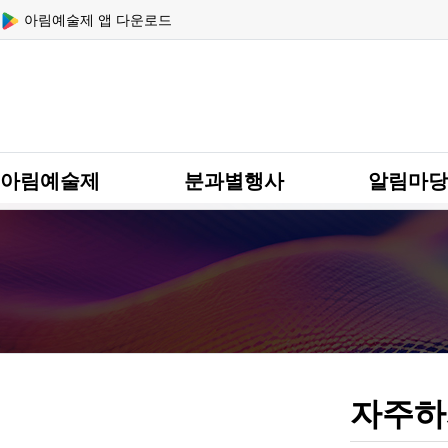
상단 네비
아림예술제 앱 다운로드
메인 메뉴
아림예술제
분과별행사
알림마당
자주하