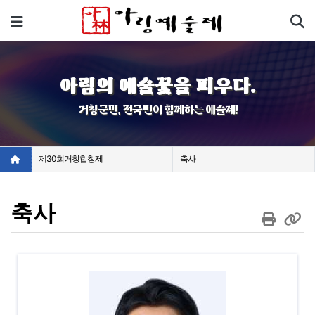
기
메뉴
아림의 예술꽃을 피우다.
거창군민, 전국민이 함께하는 예술제!
제30회거창합창제
축사
축사