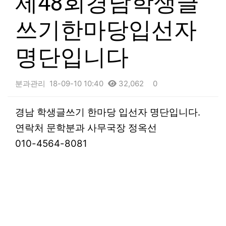
제48회경남학생글
쓰기한마당입선자
명단입니다
분과관리
18-09-10 10:40
32,062
0
본문
경남 학생글쓰기 한마당 입선자 명단입니다.
연락처 문학분과 사무국장 정옥선
010-4564-8081