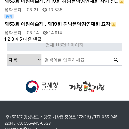
제53회 아림예술제, 제19회 경남음악경연대회 참가 신…
음악분과
08-21
13,535
음악
제53회 아림예술제 , 제19회 경남음악경연대회 요강
음악분과
08-14
14,914
1
2
3
4
5
다음
맨끝
전체 118건
1 페이지
(우) 50137 경상남도 거창군 거창읍 중앙로 172(2층) / TEL 055-945-
2234 / FAX 055-945-0538