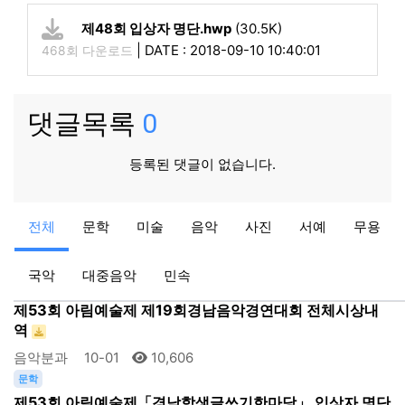
제48회 입상자 명단.hwp
(30.5K)
|
DATE : 2018-09-10 10:40:01
468회 다운로드
댓글목록
0
등록된 댓글이 없습니다.
공지
공지
전체
문학
미술
음악
사진
서예
무용
2024 제52회 거창군민가요제 본선 진출자 현황
아림예술제
08-27
13,887
국악
대중음악
민속
음악
제53회 아림예술제 제19회경남음악경연대회 전체시상내
역
음악분과
10-01
10,606
문학
제53회 아림예술제「경남학생글쓰기한마당」 입상자 명단