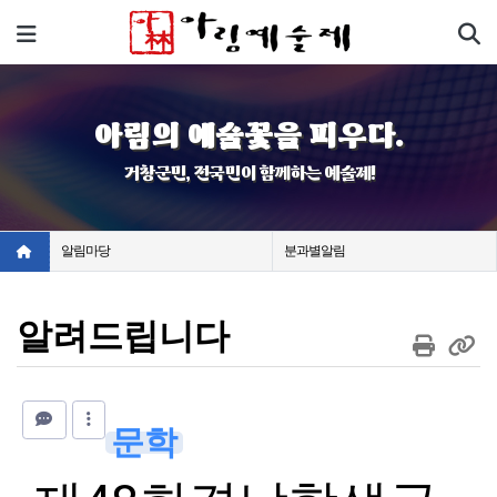
기
메뉴
아림의 예술꽃을 피우다.
거창군민, 전국민이 함께하는 예술제!
알림마당
분과별알림
알려드립니다
문학