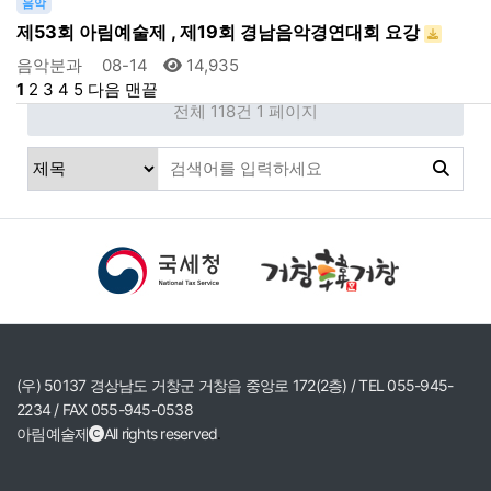
음악
제53회 아림예술제 , 제19회 경남음악경연대회 요강
음악분과
08-14
14,935
1
2
3
4
5
다음
맨끝
전체 118건
1 페이지
(우) 50137 경상남도 거창군 거창읍 중앙로 172(2층) / TEL 055-945-
2234 / FAX 055-945-0538
아림예술제
All rights reserved
.