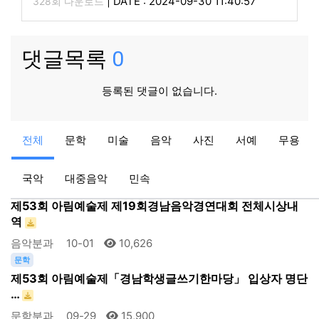
|
DATE : 2024-09-30 11:40:57
328회 다운로드
댓글목록
0
등록된 댓글이 없습니다.
공지
공지
전체
문학
미술
음악
사진
서예
무용
2024 제52회 거창군민가요제 본선 진출자 현황
아림예술제
08-27
13,897
국악
대중음악
민속
음악
제53회 아림예술제 제19회경남음악경연대회 전체시상내
역
음악분과
10-01
10,626
문학
제53회 아림예술제「경남학생글쓰기한마당」 입상자 명단
…
문학분과
09-29
15,900