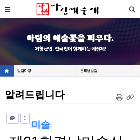
기
메뉴
아림의 예술꽃을 피우다.
거창군민, 전국민이 함께하는 예술제!
알림마당
분과별알림
알려드립니다
미술