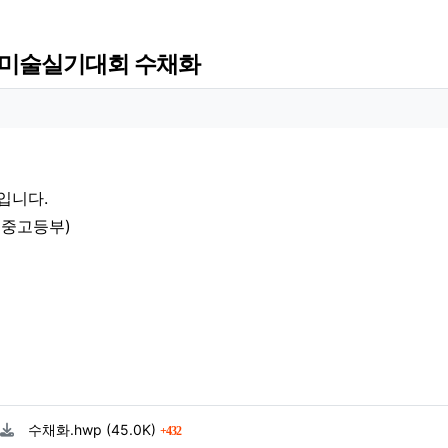
남미술실기대회 수채화
 정보
 정보
회
입니다.
6 중고등부)
료
파일크기
회 다운로드
수채화.hwp
(45.0K)
432