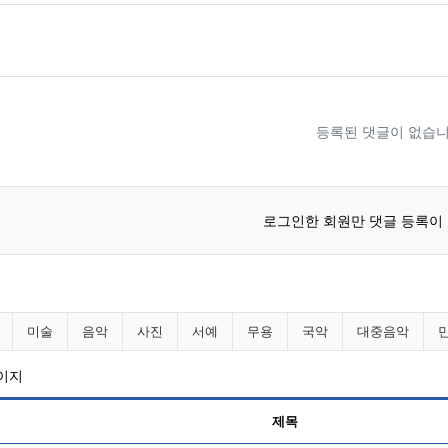
등록된 댓글이 없습니
로그인한 회원만 댓글 등록이
니다 분류 목록
미술
음악
사진
서예
무용
국악
대중음악
페이지
제목