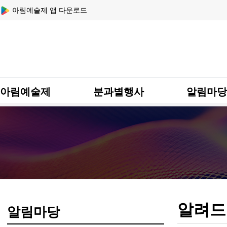
상단 네비
아림예술제 앱 다운로드
메인 메뉴
아림예술제
분과별행사
알림마당
알려드
알림마당