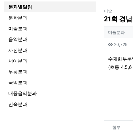
분과별알림
분류
미술
문학분과
21회 경
미술분과
작성자
작성
미술분과
음악분과
컨텐츠
조
20,729
사진분과
본문
수채화부분
서예분과
(초등 4,5,
무용분과
국악분과
대중음악분과
민속분과
관련자
첨부