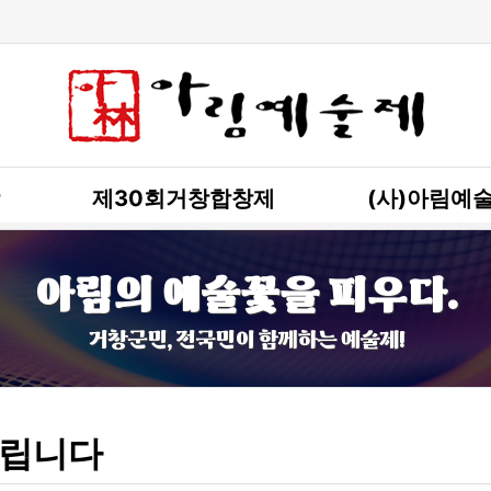
제30회거창합창제
(사)아림예
아림의 예술꽃을 피우다.
거창군민, 전국민이 함께하는 예술제!
립니다