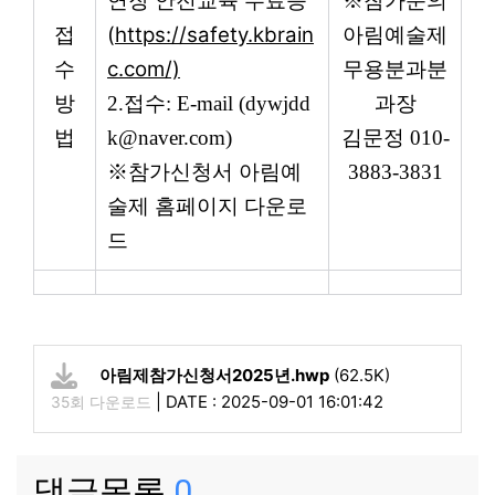
연장 안전교육 수료증
※
참가문의
(
https://safety.kbrain
접
아림예술제
c.com/)
수
무용분과분
방
2.
접수
: E-mail (
dywjdd
과장
법
k@naver.com
)
김문정
010-
※
참가신청서 아림예
3883-3831
술제 홈페이지 다운로
드
아림제참가신청서2025년.hwp
(62.5K)
|
DATE : 2025-09-01 16:01:42
35회 다운로드
댓글목록
0