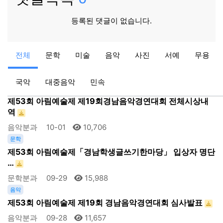
등록된 댓글이 없습니다.
공지
공지
전체
문학
미술
음악
사진
서예
무용
2024 제52회 거창군민가요제 본선 진출자 현황
아림예술제
08-27
13,932
국악
대중음악
민속
음악
제53회 아림예술제 제19회경남음악경연대회 전체시상내
역
음악분과
10-01
10,706
문학
제53회 아림예술제「경남학생글쓰기한마당」 입상자 명단
…
문학분과
09-29
15,988
음악
제53회 아림예술제 제19회 경남음악경연대회 심사발표
음악분과
09-28
11,657