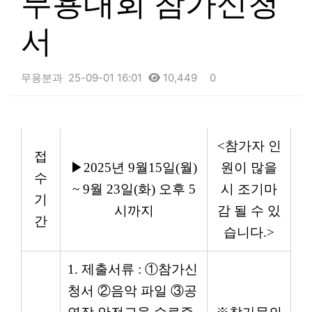
무용대회 참가신청
서
무용분과
25-09-01 16:01
10,449
0
본문
<
참가자 인
접
▶
2025
년
9
월
15
일
(
월
)
원이 많을
수
~ 9
월
23
일
(
화
)
오후
5
시 조기마
기
시까지
감 될 수 있
간
습니다
.>
1.
제출서류
:
①
참가신
청서
②
음악 파일
③
공