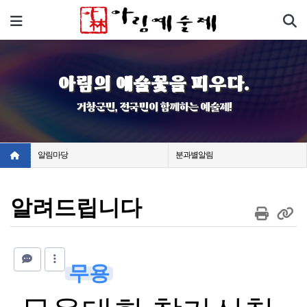
기
메뉴
아림의 예술꽃을 피우다.
거창군민, 전국민이 함께하는 예술제!
알림마당
분과별알림
알려드립니다
무용