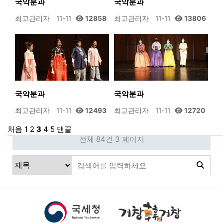
국악분과
국악분과
최고관리자
11-11
12858
최고관리자
11-11
13806
국악분과
국악분과
최고관리자
11-11
12493
최고관리자
11-11
12720
처음
1
2
3
4
5
맨끝
전체 84건
3 페이지