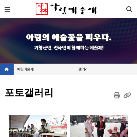
기
메뉴
아림의 예술꽃을 피우다.
거창군민, 전국민이 함께하는 예술제!
아림예술제
갤러리
포토갤러리