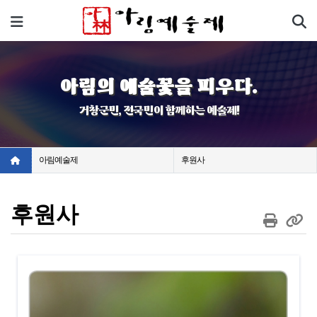
기
메뉴
아림의 예술꽃을 피우다.
거창군민, 전국민이 함께하는 예술제!
아림예술제
후원사
후원사