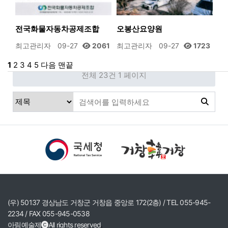
전국화물자동차공제조합
오봉산요양원
최고관리자
09-27
2061
최고관리자
09-27
1723
1
2
3
4
5
다음
맨끝
전체 23건
1 페이지
(우) 50137 경상남도 거창군 거창읍 중앙로 172(2층) / TEL 055-945-
2234 / FAX 055-945-0538
아림예술제
All rights reserved
.