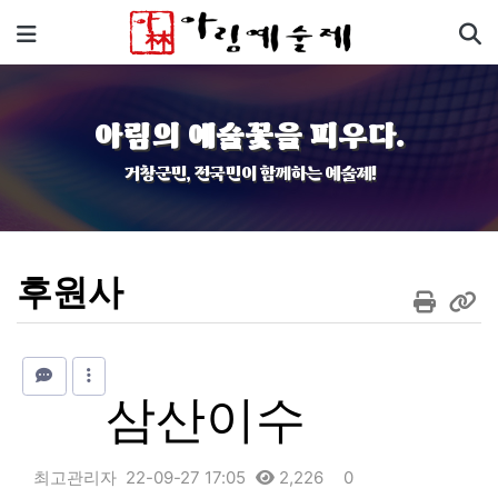
기
메뉴
아림의 예술꽃을 피우다.
거창군민, 전국민이 함께하는 예술제!
후원사
삼산이수
최고관리자
22-09-27 17:05
2,226
0