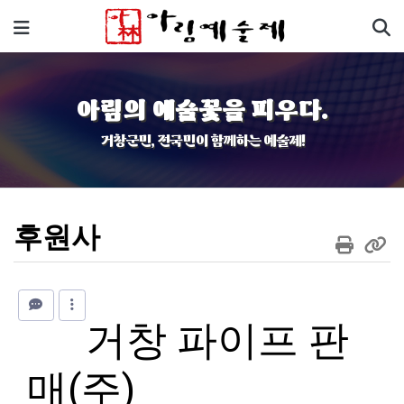
기
메뉴
아림의 예술꽃을 피우다.
거창군민, 전국민이 함께하는 예술제!
후원사
거창 파이프 판
매(주)