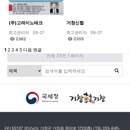
(주)고려이노테크
거창신협
최고관리자
09-27
최고관리자
09-27
2362
2355
1
2
3
4
5
다음
맨끝
전체 23건
1 페이지
(우) 50137 경상남도 거창군 거창읍 중앙로 172(2층) / TEL 055-945-