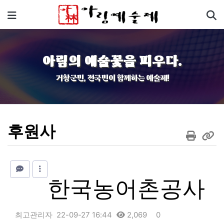
기
메뉴
아림의 예술꽃을 피우다.
거창군민, 전국민이 함께하는 예술제!
후원사
한국농어촌공사
최고관리자
22-09-27 16:44
2,069
0