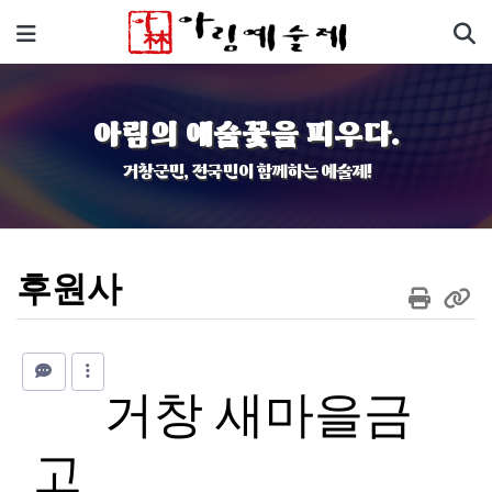
기
메뉴
아림의 예술꽃을 피우다.
거창군민, 전국민이 함께하는 예술제!
후원사
거창 새마을금
고