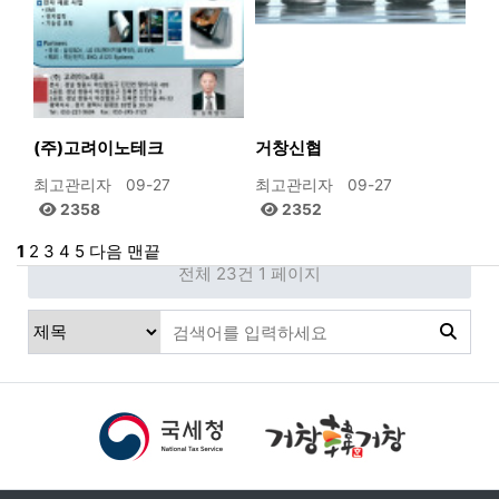
(주)고려이노테크
거창신협
최고관리자
09-27
최고관리자
09-27
2358
2352
1
2
3
4
5
다음
맨끝
전체 23건
1 페이지